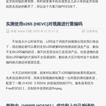
蓝牙的传输距离有限，有时候拿着手机在屋里走几步小米的蓝牙音箱
就莫名其妙的断开了，所以这个方案只能PASS掉了。
实测使用x265 (HEVC)对视频进行重编码
作者:
boear
日期:
2015 年 12 月 17 日
没有评论
不知道从什么时候开始，x265这个词就开始慢慢出现在我们身边
了，现在随处都可以看到支持x265硬解码的电视或机顶盒产品，貌似
不支持x265编码的话，都不好意思说自己是高清产品。但是遗憾的是
现在x265编码的片源却不太容易搞到，貌似各大压片组对这个全新的
编码格式都还持观望态度。
今天正好闲的无聊，就来对比测试下x265编码的效果到底如何。
先来说说测试环境，用来压制视频的电脑是一台闲置的测试服务器，
配置了一颗 i3-4150 3.50GHz 的双核四线程CPU。服务器系统为
FreeBSD10.1，压制软件使用的是ffmpeg。
极路由（HiWifi HC6361）成功刷上自己编译的