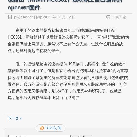
openwrt固件
作者:
boear
日期:
2015 年 12 月 12 日
2 条评论
家里用的路由器是当初极路由刚上市时败回来的极壹HiWifi
HC6361，新鲜劲过了以后就没怎么折腾过它了，一直在那里默默的为
全家提供着上网服务。虽然说不上有什么优点，也没什么明显的缺
点，还算对得起当初花的银子。
唯一的遗憾是路由器没有提供USB接口，想插个U盘什么的做个
存储服务就不可能了，但是从官方给出的资料里看这货有4G的内置存
储芯片！翻遍了系统里的所有功能界面也没看到从哪里使用这4G的内
置存储。官方的说法是这部分存储空间是用来安装应用程序的，可官
方提供的应用又很有限，别说4G了，能用完4M就不错了。也就是
说，这部分内置存储基本上就白白浪费了。
下一页 »
RSS 订阅