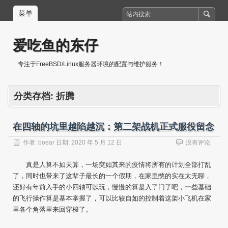
菜单
爱吃鱼的东仔
专注于FreeBSD/Linux服务器环境的配置与维护服务！
分类存档:
折腾
在四轴的坑里越陷越沉：第二架战机正式服役留念
作者:
boear
日期:
2020 年 5 月 12 日
没有评论
真是人算不如天算，一场突如其来的疫情将所有的计划全部打乱
了，同时也带来了这辈子最长的一个假期，在家里憋的实在太无聊，
还好有年前入手的小四轴可以玩，慢慢的算是入了门了吧，一些基础
的飞行操作算是基本掌握了，可以比较自如的控制着这架小飞机在家
里各个角落里来回穿梭了。