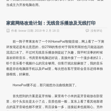
当成主力开发电脑在用。
家庭网络改造计划：无线音乐播放及无线打印
作者:
boear
日期:
2019 年 2 月 18 日
没有评论
前一阵子苹果发布了一个叫HomePod智能音箱，网上看了一下测
评发现还是有点意思的，但2799的售价对于我等穷屌丝也只能远远的
流流口水了。不过对无线音乐播放倒提起了兴趣，我平时没事的时候
喜欢听听音乐，书房里有电脑还好说，直接外接了一个漫步者的2.1，
听个音乐看个视频什么的完全够用。但客厅就比较麻烦了，我的音乐
都是存在电脑跟手机以及iPad里，每次想在客厅里听会音乐还得单独
接根线，好麻烦。
HomePod要不起，那只能想办法曲线救国了。
首先想到的方案是蓝牙传输，家里有个小米的蓝牙音箱放在卧室
里，但个头实在是太小了点，音质也很一般，某东上看了看其他靠谱
点的蓝牙音箱也都不便宜，而且设备一多，连接起来也挺闹心。另外