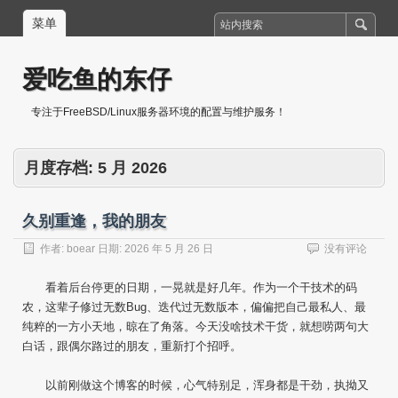
菜单
爱吃鱼的东仔
专注于FreeBSD/Linux服务器环境的配置与维护服务！
月度存档:
5 月 2026
久别重逢，我的朋友
作者:
boear
日期:
2026 年 5 月 26 日
没有评论
看着后台停更的日期，一晃就是好几年。作为一个干技术的码
农，这辈子修过无数Bug、迭代过无数版本，偏偏把自己最私人、最
纯粹的一方小天地，晾在了角落。今天没啥技术干货，就想唠两句大
白话，跟偶尔路过的朋友，重新打个招呼。
以前刚做这个博客的时候，心气特别足，浑身都是干劲，执拗又