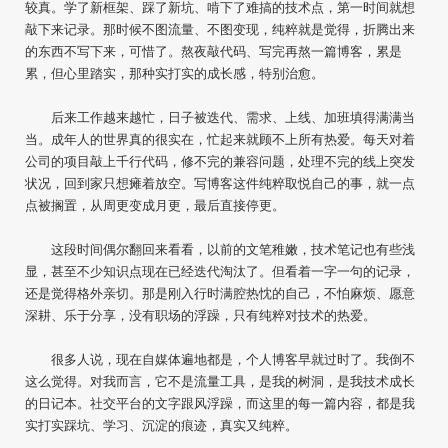
较真。学了新框架、踩了新坑、啃下了难搞的技术点，第一时间就想
敲下来记录。那时候不图流量、不图变现，纯粹就是觉得，折腾出来
的东西不写下来，可惜了。熬夜敲代码、写完再熬一篇博客，累是
累，但心里踏实，那种实打实的成长感，特别治愈。
后来工作越来越忙，日子被迭代、需求、上线、加班填得满满当
当。成年人的世界真的很实在，忙起来就顾不上所有热爱。每天对着
公司的项目敲上千行代码，修不完的兼容问题，处理不完的线上突发
状况，回到家只想瘫着放空。写博客这件纯粹取悦自己的事，就一点
点被搁置，从周更变成月更，最后直接停更。
这段时间偶尔翻回来看看，以前的文笔稚嫩，技术笔记也有些浅
显，甚至不少知识点现在已经迭代淘汰了。但看着一字一句的记录，
还是觉得格外亲切。那是刚入行时满腔热忱的自己，不怕麻烦、愿意
深耕、乐于分享，没有职场的浮躁，只有纯粹对技术的热爱。
很多人说，现在自媒体遍地都是，个人博客早就过时了。我倒不
这么觉得。对我而言，它不是流量工具，是我的树洞，是我技术成长
的日记本。社交平台的文字跟风浮躁，而这里的每一篇内容，都是我
实打实踩坑、学习、沉淀的痕迹，真实又纯粹。