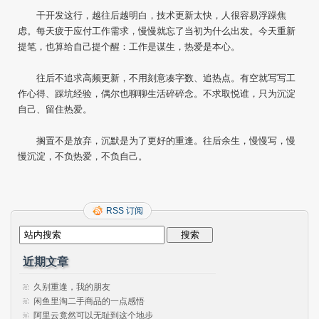
干开发这行，越往后越明白，技术更新太快，人很容易浮躁焦
虑。每天疲于应付工作需求，慢慢就忘了当初为什么出发。今天重新
提笔，也算给自己提个醒：工作是谋生，热爱是本心。
往后不追求高频更新，不用刻意凑字数、追热点。有空就写写工
作心得、踩坑经验，偶尔也聊聊生活碎碎念。不求取悦谁，只为沉淀
自己、留住热爱。
搁置不是放弃，沉默是为了更好的重逢。往后余生，慢慢写，慢
慢沉淀，不负热爱，不负自己。
RSS 订阅
近期文章
久别重逢，我的朋友
闲鱼里淘二手商品的一点感悟
阿里云竟然可以无耻到这个地步